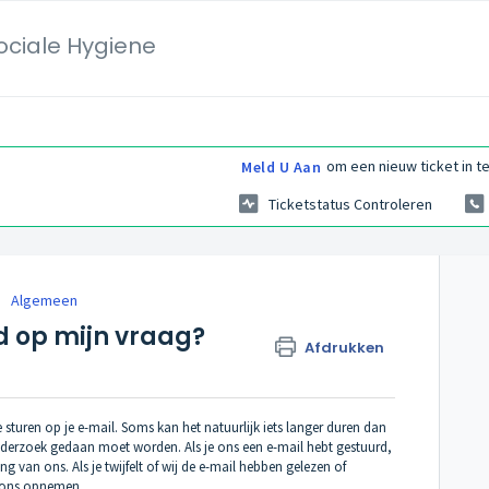
ociale Hygiene
om een nieuw ticket in te
Meld U Aan
Ticketstatus Controleren
Algemeen
d op mijn vraag?
Afdrukken
sturen op je e-mail. Soms kan het natuurlijk iets langer duren dan
nderzoek gedaan moet worden. Als je ons een e-mail hebt gestuurd,
 van ons. Als je twijfelt of wij de e-mail hebben gelezen of
t ons opnemen.