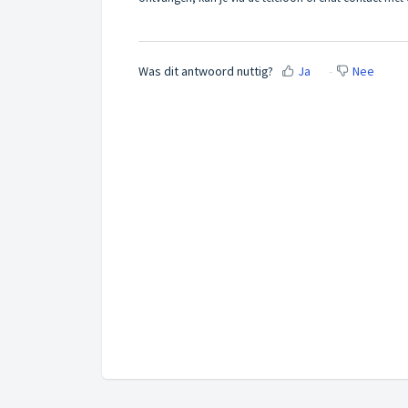
Was dit antwoord nuttig?
Ja
Nee