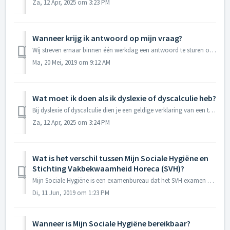
Za, 12 Apr, 2025 om 3:23 PM
Wanneer krijg ik antwoord op mijn vraag?
Wij streven ernaar binnen één werkdag een antwoord te sturen op je e-mail. Soms kan het natuurlijk iets langer duren dan dat je zou willen, bijvoorbeeld omd...
Ma, 20 Mei, 2019 om 9:12 AM
Wat moet ik doen als ik dyslexie of dyscalculie heb?
Bij dyslexie of dyscalculie dien je een geldige verklaring van een ter zake kundig specialist aan Mijn Sociale Hygiëne te overhandigen (NIET zijnde je eigen...
Za, 12 Apr, 2025 om 3:24 PM
Wat is het verschil tussen Mijn Sociale Hygiëne en
Stichting Vakbekwaamheid Horeca (SVH)?
Mijn Sociale Hygiëne is een examenbureau dat het SVH examen Sociale Hygiëne afneemt in opdracht van de SVH. De SVH is dus de opdrachtgever en is verantwoord...
Di, 11 Jun, 2019 om 1:23 PM
Wanneer is Mijn Sociale Hygiëne bereikbaar?