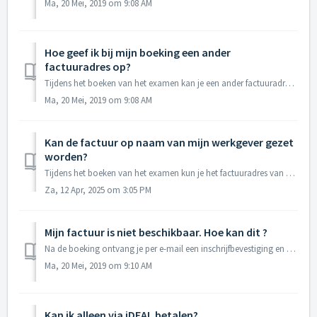
Ma, 20 Mei, 2019 om 9:08 AM
Hoe geef ik bij mijn boeking een ander
factuuradres op?
Tijdens het boeken van het examen kan je een ander factuuradres opgeven. Dit doe je op de pagina waar je kiest voor de betaalwijze. Onder ‘Tenaamstelling f...
Ma, 20 Mei, 2019 om 9:08 AM
Kan de factuur op naam van mijn werkgever gezet
worden?
Tijdens het boeken van het examen kun je het factuuradres van de werkgever opgeven. Dit doe je op de pagina waar je kiest voor de betaalwijze. Onder ‘Tenaa...
Za, 12 Apr, 2025 om 3:05 PM
Mijn factuur is niet beschikbaar. Hoe kan dit ?
Na de boeking ontvang je per e-mail een inschrijfbevestiging en een factuur in een separate e-mail. Het kan 1 à 2 dagen duren voordat de factuur in het acco...
Ma, 20 Mei, 2019 om 9:10 AM
Kan ik alleen via iDEAL betalen?