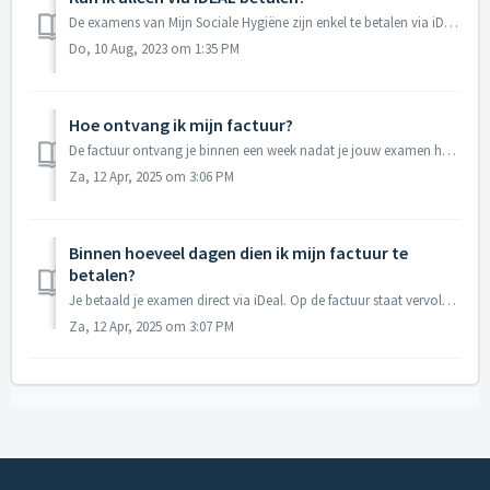
De examens van Mijn Sociale Hygiëne zijn enkel te betalen via iDEAL.
Do, 10 Aug, 2023 om 1:35 PM
Hoe ontvang ik mijn factuur?
De factuur ontvang je binnen een week nadat je jouw examen hebt geboekt. Je ontvangt de factuur altijd per e-mail, ook wanneer je de tenaamstelling hebt ver...
Za, 12 Apr, 2025 om 3:06 PM
Binnen hoeveel dagen dien ik mijn factuur te
betalen?
Je betaald je examen direct via iDeal. Op de factuur staat vervolgens vermeld dat je reeds betaald hebt via iDeal.
Za, 12 Apr, 2025 om 3:07 PM